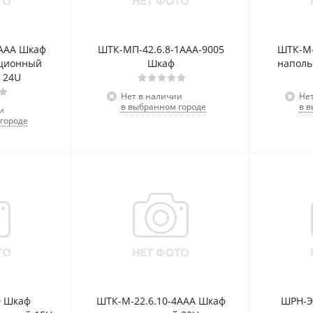
 ААА Шкаф
ШТК-МП-42.6.8-1ААА-9005
ШТК-М-
ационный
Шкаф
наполь
 24U
Нет в наличии
Не
в выбранном городе
в 
и
городе
0 Шкаф
ШТК-М-22.6.10-4ААА Шкаф
ШРН-Э