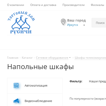
О компании
Оплата и доставка
Производители
Филиалы
Ваш город
Иркутск
Главная
-
Каталог
-
Сетевое оборудование
-
Шкафы телекоммуник
Напольные шкафы
Фильтр:
Наши пред
Автоматизация
По популярности (возрас
Видеонаблюдение