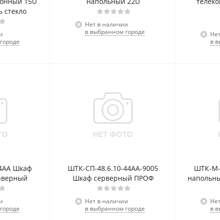
онный 15U
напольный 22U
телек
ь стекло
Нет в наличии
в выбранном городе
и
Не
городе
в 
44АА Шкаф
ШТК-СП-48.6.10-44АА-9005
ШТК-М-
рверный
Шкаф серверный ПРОФ
напольны
и
Нет в наличии
Не
городе
в выбранном городе
в 