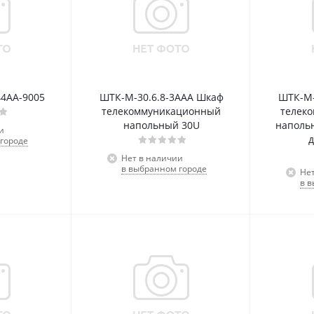
44АА-9005
ШТК-М-30.6.8-3ААА Шкаф
ШТК-М-
телекоммуникационный
телек
напольный 30U
напольн
и
д
городе
Нет в наличии
в выбранном городе
Не
в 