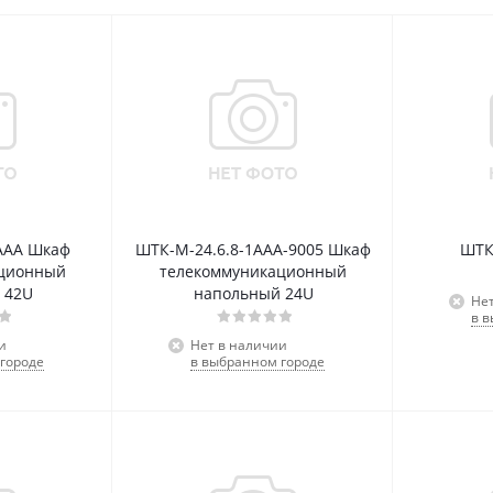
ААА Шкаф
ШТК-М-24.6.8-1ААА-9005 Шкаф
ШТК
ационный
телекоммуникационный
 42U
напольный 24U
Не
в 
и
Нет в наличии
городе
в выбранном городе