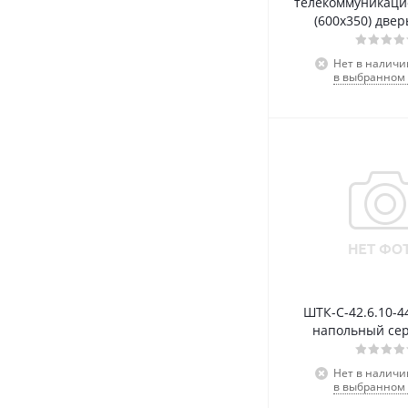
телекоммуникаци
(600x350) двер
Нет в наличи
в выбранном 
ШТК-С-42.6.10-
напольный се
Нет в наличи
в выбранном 