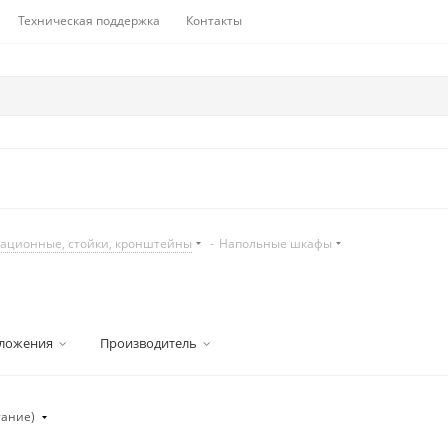
Техническая поддержка
Контакты
ационные, стойки, кронштейны
-
Напольные шкафы
ложения
Производитель
тание)