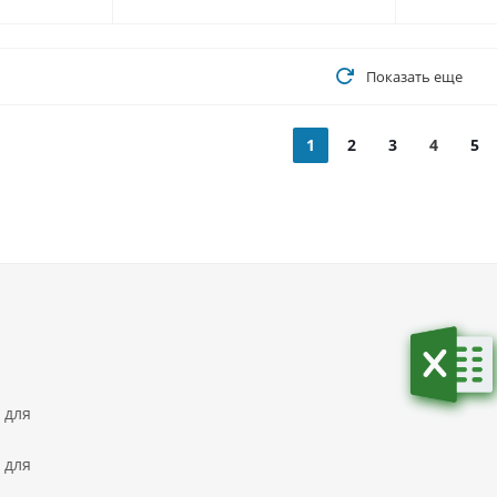
Показать еще
1
2
3
4
5
 для
 для