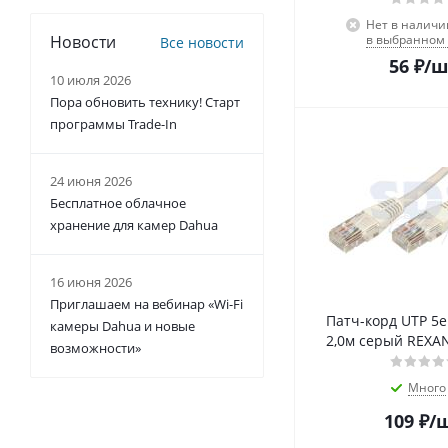
Нет в наличи
в выбранном 
Новости
Все новости
56
₽
/ш
10 июля 2026
Пора обновить технику! Старт
программы Trade-In
24 июня 2026
Бесплатное облачное
хранение для камер Dahua
16 июня 2026
Приглашаем на вебинар «Wi-Fi
Патч-корд UTP 5e
камеры Dahua и новые
2,0м серый REXAN
возможности»
Много
109
₽
/