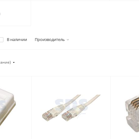
ы
В наличии
Производитель
тание)