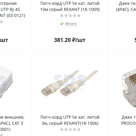
ютерная
Патч-корд UTP 5e кат. литой
Джек те
 UTP RJ-45
10м серый REXANT (18-1009)
(4P4C), C
NT (03-0121)
Много
/шт
381.20
₽
/шт
ая внешняя,
Патч-корд UTP 5e кат. литой
Джек 
6P4C), CAT 3
3м, серый REXANT(18-1006)
PROCON
0001)