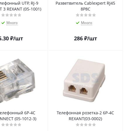
лефонный UTP, RJ-9
Разветвитель Cablexpert RJ45
AT 3 REXANT (05-1001)
8P8C
Много
Много
5.30
₽
/шт
286
₽
/шт
телефонный 6Р-4С
Телефонная розетка-2 6Р-4С
NECT (05-1012-3)
REXANT(03-0002)