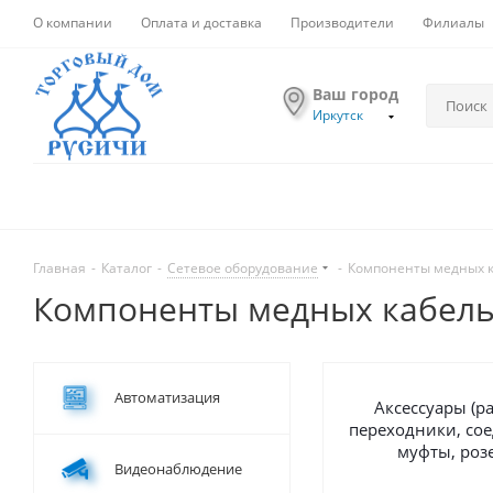
О компании
Оплата и доставка
Производители
Филиалы
Ваш город
Иркутск
Главная
-
Каталог
-
Сетевое оборудование
-
Компоненты медных к
Компоненты медных кабель
Автоматизация
Аксессуары (р
переходники, со
муфты, роз
Видеонаблюдение