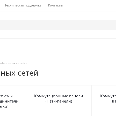
Техническая поддержка
Контакты
абельных сетей
ных сетей
азъемы,
Коммутационные панели
Коммут
единители,
(Патч-панели)
(
етки)