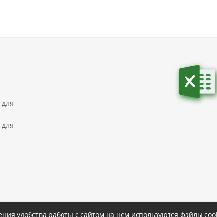
 для
 для
ния удобства работы с сайтом на нем используются файлы cook