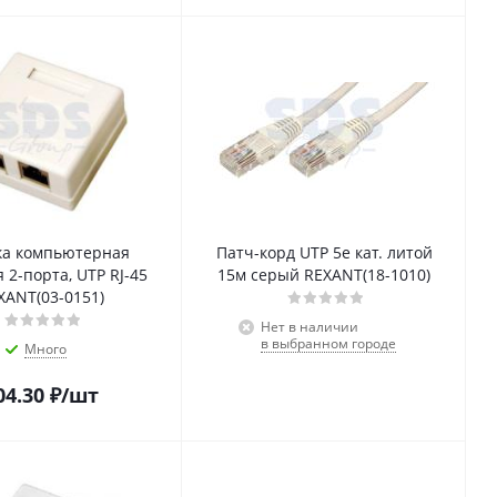
ка компьютерная
Патч-корд UTP 5e кат. литой
 2-порта, UTP RJ-45
15м серый REXANT(18-1010)
XANT(03-0151)
Нет в наличии
в выбранном городе
Много
04.30
₽
/шт