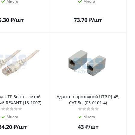
Много
Много
5.30
₽
/шт
73.70
₽
/шт
д UTP 5е кат. литой
Адаптер проходной UTP RJ-45,
ый REXANT (18-1007)
CAT 5e, (03-0101-4)
Много
Много
34.20
₽
/шт
43
₽
/шт