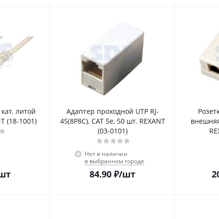
 кат. литой
Адаптер проходной UTP RJ-
Розет
T (18-1001)
45(8P8C), CAT 5e, 50 шт. REXANT
внешняя
(03-0101)
RE
Нет в наличии
в выбранном городе
шт
84.90
₽
/шт
2