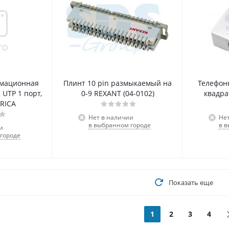
рмационная
Плинт 10 pin размыкаемый на
Телефонн
 UTP 1 порт,
0-9 REXANT (04-0102)
квадра
RICA
Нет в наличии
Не
в выбранном городе
в 
и
городе
Показать еще
1
2
3
4