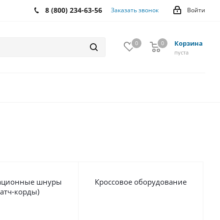
8 (800) 234-63-56
Заказать звонок
Войти
Корзина
0
0
0
пуста
ационные шнуры
Кроссовое оборудование
Патч-корды)