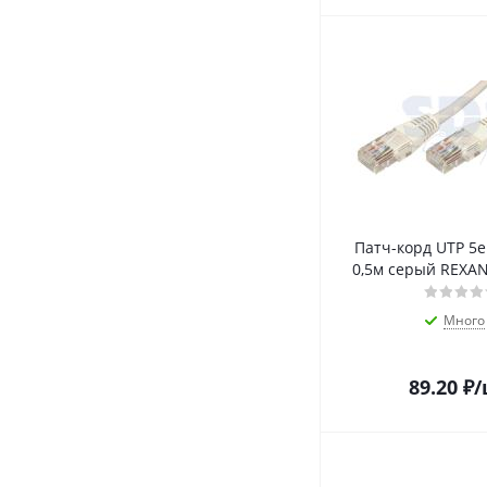
Патч-корд UTP 5e
0,5м серый REXAN
Много
89.20
₽
/