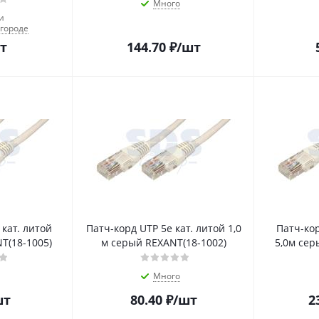
Много
и
городе
т
144.70
₽
/шт
 кат. литой
Патч-корд UTP 5e кат. литой 1,0
Патч-кор
T(18-1005)
м серый REXANT(18-1002)
5,0м сер
Много
шт
80.40
₽
/шт
2