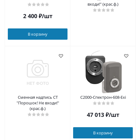
входи!" (крас.ф.)
2 400
₽
/шт
В корзину
Сменная надпись СТ
С2000-Спектрон-608-Exi
"Порошок! Не входи!"
(крас.ф.)
47 013
₽
/шт
В корзину