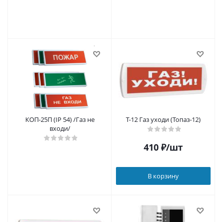
КОП-25П (IP 54) /Газ не
Т-12 Газ уходи (Топаз-12)
входи/
410
₽
/шт
В корзину