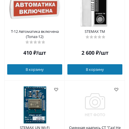
Т-12 Автоматика включена
STEMAX TM
(Топаз-12)
410
₽
/шт
2 600
₽
/шт
В корзину
В корзину
STEMAX UN Wi-Fi
Сменная надпись СТ "Газ! Не