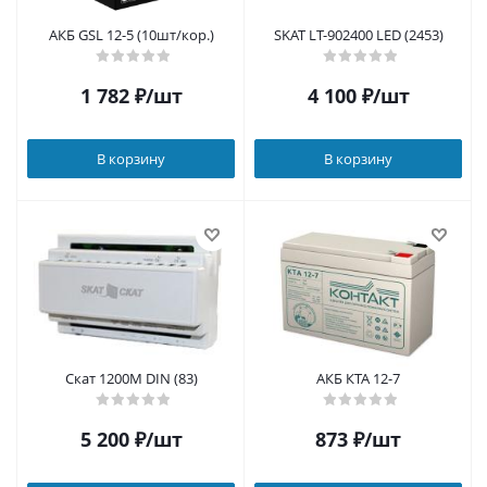
АКБ GSL 12-5 (10шт/кор.)
SKAT LT-902400 LED (2453)
1 782
₽
/шт
4 100
₽
/шт
В корзину
В корзину
Скат 1200М DIN (83)
АКБ КТА 12-7
5 200
₽
/шт
873
₽
/шт