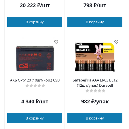
20 222
₽
/шт
798
₽
/шт
В корзину
В корзину
АКБ GP6120 (10шт/кор.) CSB
Батарейка AAA LR03 BL12
(12шт/упак) Duracell
4 340
₽
/шт
982
₽
/упак
В корзину
В корзину