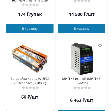
Tech 4SH (4 шт/упак) GP
174
₽
/упак
14 500
₽
/шт
В корзину
В корзину
Батарейка Крона 9V 6F22
МИП-48 исп.101 (МИП-48-
PROconnect (30-0030)
5/7М11)
60
₽
/шт
6 463
₽
/шт