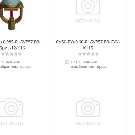
 0,085-R1/2/P57.В3-
СУS0-РУо0,60-R1/2/Р57.В3-СУУ-
Бриз-12/К16
К115
т в наличии
Нет в наличии
выбранном городе
в выбранном городе