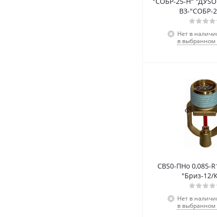
"СОБР-25-Н" "ДУSO РНо1,91-R1/
ВЗ-"СОБР-2
Нет в наличи
в выбранном 
СВS0-ПНо 0,085-R
"Бриз-12/
Нет в наличи
в выбранном 