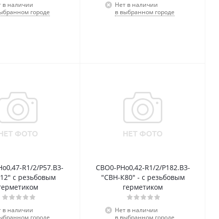
т в наличии
Нет в наличии
выбранном городе
в выбранном городе
о0,47-R1/2/Р57.В3-
СВО0-РНо0,42-R1/2/Р182.В3-
12" с резьбовым
"СВН-К80" - с резьбовым
герметиком
герметиком
т в наличии
Нет в наличии
выбранном городе
в выбранном городе