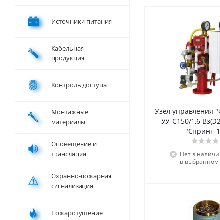
Источники питания
Кабельная
продукция
Контроль доступа
Узел управления "Спринт-150"
Монтажные
УУ-С150/1,6 Вз(Э2
материалы
"Спринт-1
Оповещение и
трансляция
Нет в наличи
в выбранном 
Охранно-пожарная
сигнализация
Пожаротушение