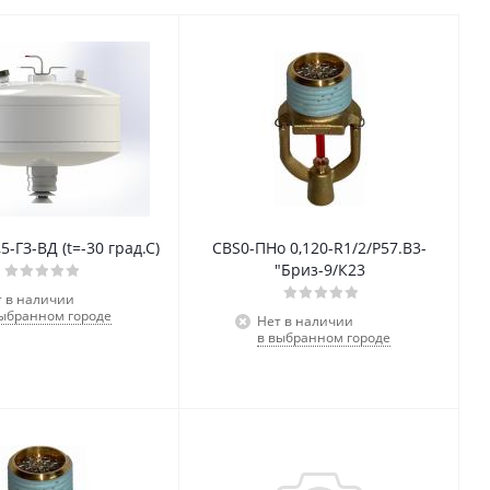
-ГЗ-ВД (t=-30 град.С)
СВS0-ПНо 0,120-R1/2/P57.В3-
"Бриз-9/К23
т в наличии
выбранном городе
Нет в наличии
в выбранном городе