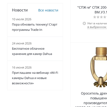
"СПЖ-м" СПЖ 200-0
Новости
Все новости
ВМ.У3.
10 июля 2026
Нет в наличи
Пора обновить технику! Старт
в выбранном 
программы Trade-In
24 июня 2026
Бесплатное облачное
хранение для камер Dahua
16 июня 2026
Приглашаем на вебинар «Wi-Fi
камеры Dahua и новые
возможности»
Ороситель др
повышен
производител