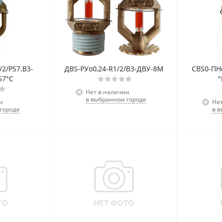
/2/Р57.В3-
ДВS-РУо0,24-R1/2/В3-ДВУ-8М
СВS0-ПНо
57°С
"
Нет в наличии
в выбранном городе
и
Не
городе
в 