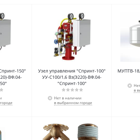
Узел управления "Спринт-100"
МУПТВ-18,5
20)-ВФ.04-
УУ-С100/1,6 Вз(Э220)-ВФ.04-
50"
"Спринт-100"
Не
в 
и
Нет в наличии
городе
в выбранном городе