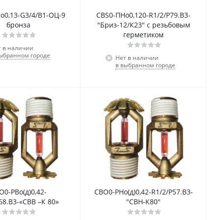
о0,13-G3/4/В1-ОЦ-9
СВS0-ПНо0,120-R1/2/P79.В3-
бронза
"Бриз-12/К23" с резьбовым
герметиком
т в наличии
выбранном городе
Нет в наличии
в выбранном городе
O0-PBо(д)0,42-
СВО0-РНо(д)0,42-R1/2/Р57.В3-
68.B3-«CBB –К 80»
"СВН-К80"