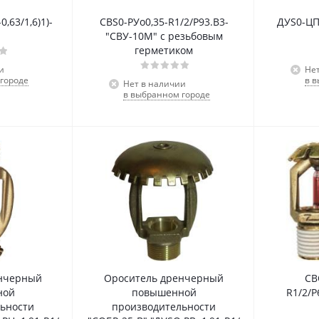
,63/1,6)1)-
СBS0-РУо0,35-R1/2/Р93.В3-
ДУS0-ЦП
1
"СВУ-10М" с резьбовым
герметиком
и
Не
городе
в 
Нет в наличии
в выбранном городе
енчерный
Ороситель дренчерный
CB
ной
повышенной
R1/2/P
ьности
производительности