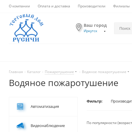
О компании
Оплата и доставка
Производители
Филиалы
Ваш город
Иркутск
Главная
-
Каталог
-
Пожаротушение
-
Водяное пожаротушение
Водяное пожаротушение
Фильтр:
Производи
Автоматизация
По популярности (возрас
Видеонаблюдение