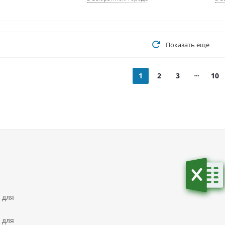
Показать еще
1
2
3
10
 для
 для