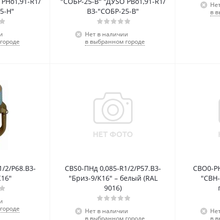
"СОБР-25-В" "ДУSO РВо1,91-R1/
Не
5-Н"
ВЗ-"СОБР-25-В"
в 
и
Нет в наличии
городе
в выбранном городе
1/2/P68.В3-
СВS0-ПНд 0,085-R1/2/P57.В3-
СВО0-РН
К16"
"Бриз-9/К16" – белый (RAL
"СВН-
9016)
и
городе
Нет в наличии
Не
в выбранном городе
в 