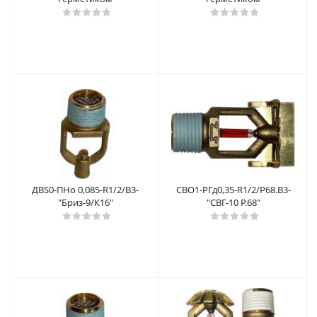
ДВS0-ПНо 0,085-R1/2/В3-
СВО1-РГд0,35-R1/2/Р68.В3-
"Бриз-9/К16"
"СВГ-10 Р.68"