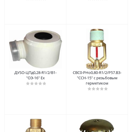
ДУSО-ЦПд0,28-R1/2/В1-
СВС0-РНо0,80-R1/2/Р57.В3-
"ОЭ-16" Ex
"ССН-15" с резьбовым
герметиком