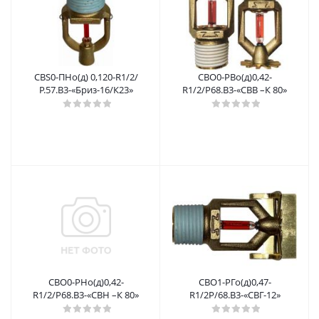
СВS0-ПНо(д) 0,120-R1/2/
CBO0-PBо(д)0,42-
Р.57.В3-«Бриз-16/К23»
R1/2/P68.B3-«CBB –К 80»
CBO0-PНо(д)0,42-
СВО1-РГо(д)0,47-
R1/2/P68.B3-«CBН –К 80»
R1/2P/68.B3-«СВГ-12»