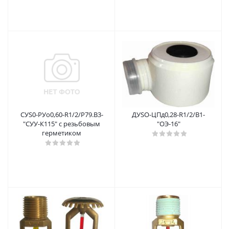
СУS0-РУо0,60-R1/2/Р79.В3-
ДУSО-ЦПд0,28-R1/2/В1-
"СУУ-К115" с резьбовым
"ОЭ-16"
герметиком