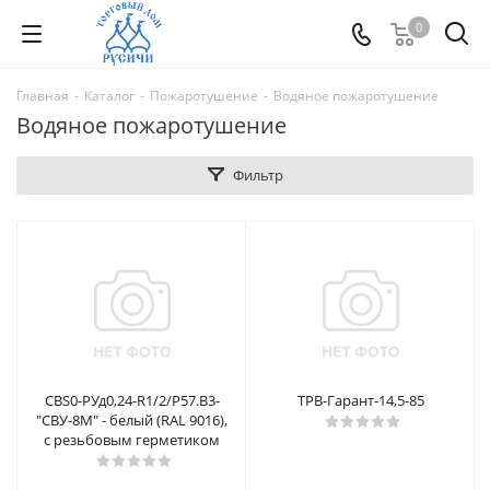
0
Главная
-
Каталог
-
Пожаротушение
-
Водяное пожаротушение
Водяное пожаротушение
Фильтр
СBS0-РУд0,24-R1/2/Р57.В3-
ТРВ-Гарант-14,5-85
"СВУ-8М" - белый (RAL 9016),
с резьбовым герметиком