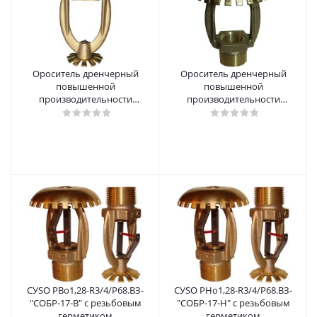
Ороситель дренчерный
Ороситель дренчерный
повышенной
повышенной
производительности
производительности
"СОБР-25-Н" "ДУSO РНо1,91-
"СОБР-17-В" ДУSO РВо1,28-
R1/ВЗ-"СОБР-25-Н"
R3/4/ВЗ-"СОБР-17-В"
СУSO РВо1,28-R3/4/Р68.ВЗ-
СУSO РНо1,28-R3/4/Р68.ВЗ-
"СОБР-17-В" с резьбовым
"СОБР-17-Н" с резьбовым
герметиком
герметиком