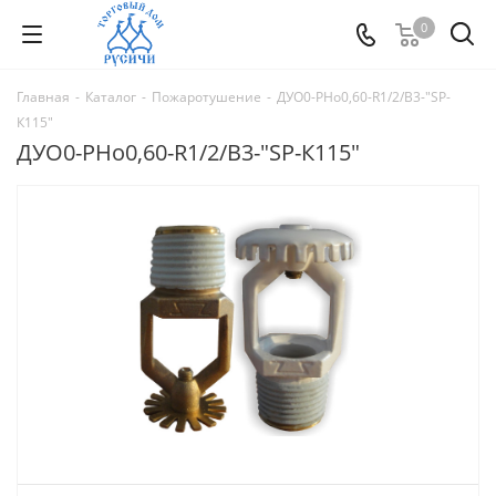
0
Главная
-
Каталог
-
Пожаротушение
-
ДУО0-РНо0,60-R1/2/В3-"SР-
К115"
ДУО0-РНо0,60-R1/2/В3-"SР-К115"