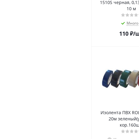
1510S черная, 0,13
10 м
Много
110
₽
/
Изолента ПВХ ROL
20м зеленый(
кор.160ш