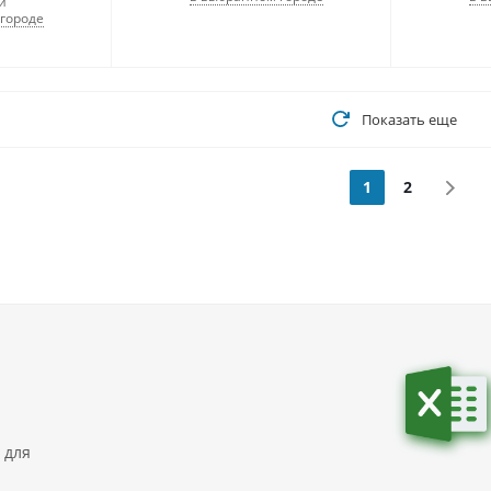
и
городе
Показать еще
1
2
 для