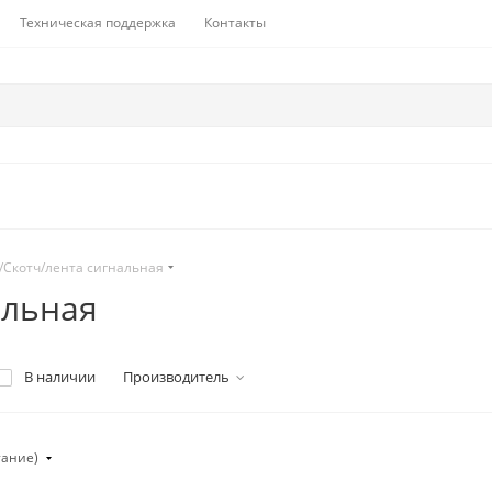
Техническая поддержка
Контакты
/Скотч/лента сигнальная
альная
В наличии
Производитель
тание)