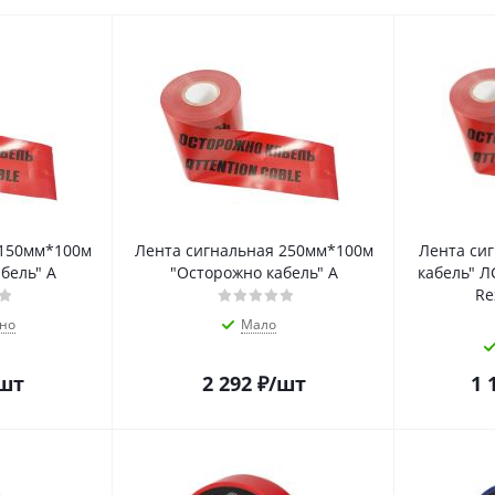
 150мм*100м
Лента сигнальная 250мм*100м
Лента си
"Осторожно кабель" А
"Осторожно кабель" А
кабель" Л
Re
но
Мало
шт
2 292
₽
/шт
1 