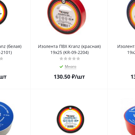
nz (белая)
Изолента ПВХ Kranz (красная)
Изолента
-2101)
19х25 (KR-09-2204)
19х
Много
шт
130.50
₽
/шт
1