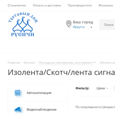
О компании
Оплата и доставка
Производители
Филиалы
Ваш город
Иркутск
Главная
-
Каталог
-
Расходные материалы, инструмент
-
Изолента
Изолента/Скотч/лента сигн
Фильтр:
Цена
Автоматизация
По популярности (возрас
Видеонаблюдение