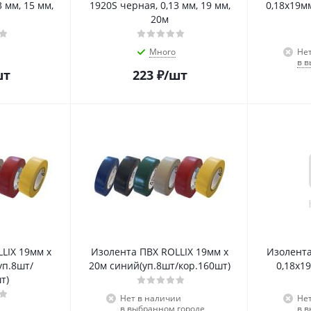
 мм, 15 мм,
1920S черная, 0,13 мм, 19 мм,
0,18х19м
20м
Много
Не
в 
шт
223
₽
/шт
LIX 19мм х
Изолента ПВХ ROLLIX 19мм х
Изолент
уп.8шт/
20м синий(уп.8шт/кор.160шт)
0,18х1
т)
Нет в наличии
Не
в выбранном городе
в 