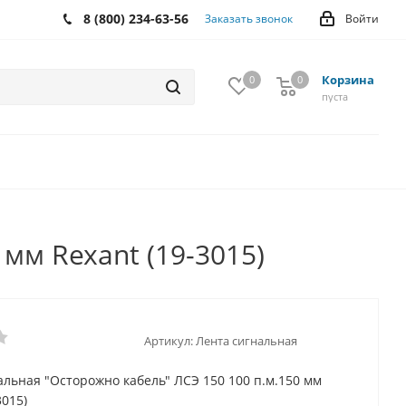
8 (800) 234-63-56
Заказать звонок
Войти
Корзина
0
0
0
пуста
мм Rexant (19-3015)
Артикул:
Лента сигнальная
альная "Осторожно кабель" ЛСЭ 150 100 п.м.150 мм
3015)