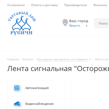
О компании
Оплата и доставка
Производители
Филиалы
Ваш город
Иркутск
Главная
-
Каталог
-
Расходные материалы, инструмент
-
Лента сиг
Лента сигнальная "Осторожн
Автоматизация
Видеонаблюдение