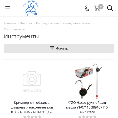
0
Главная
-
Каталог
-
Расходные материалы, инструмент
-
Инструменты
Инструменты
Фильтр
Кримпер для обжима
YATO Насос ручной для
штыревых наконечников
масла YT-07115 389107115
0.08 - 6.0 мм2 REXANT (12-
092 1\Yato
3205)