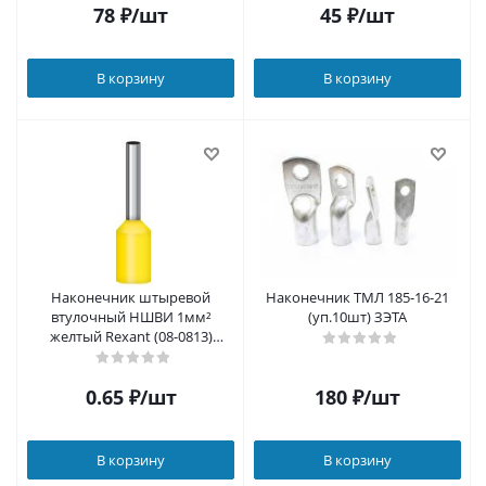
78
₽
/шт
45
₽
/шт
В корзину
В корзину
Наконечник штыревой
Наконечник ТМЛ 185-16-21
втулочный НШВИ 1мм²
(уп.10шт) ЗЭТА
желтый Rexant (08-0813)
(100шт/уп)
0.65
₽
/шт
180
₽
/шт
В корзину
В корзину