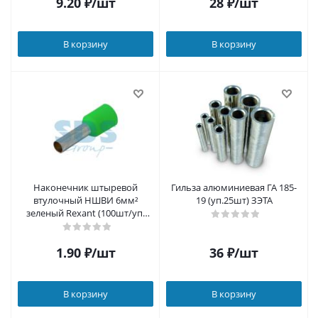
9.20
₽
/шт
28
₽
/шт
В корзину
В корзину
Наконечник штыревой
Гильза алюминиевая ГА 185-
втулочный НШВИ 6мм²
19 (уп.25шт) ЗЭТА
зеленый Rexant (100шт/уп)
(08-0823)
1.90
₽
/шт
36
₽
/шт
В корзину
В корзину