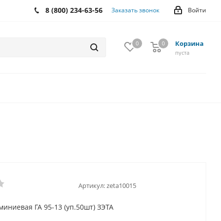
8 (800) 234-63-56
Заказать звонок
Войти
Корзина
0
0
0
пуста
Артикул:
zeta10015
миниевая ГА 95-13 (уп.50шт) ЗЭТА