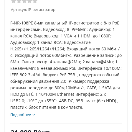
Артикул:
IP-регистратор
F-NR-108PE 8-ми канальный IP-регистратор c 8-ю PoE
интерфейсами. Видеовход: 8 IP@6Мп; Аудиовход: 1
канал RCA; Видеовыход: 1 VGA и 1 HDMI до 1080Р;
Аудиовыход; 1 канал RCA; Видеосжатие
H.265+/H.265/H.264+/H.264; Входящий поток 60 Мбит/
с; Исходящий поток 60Мбит/с. Разрешение записи: до
6Мп. Синхр.воспр. 4 канала@2Мп; 2 канала@4Мп; 1
канал@6Мп; 8 независимых PoE интерфейса 10/100M;
IEEE 802.3 af/at, бюджет PoE 75Вт, поддержка событий
обнаружения движения 2.0 IP-камер; поддержка
режима передачи до 300м,10Мбит/с, CAT6; 1 SATA для
HDD до 8Тб, 1 10/100M Ethernet интерфейс; 2 х
USB2.0; -10°C до +55°C; 48В DC; 95Вт макс (без HDD).,
пластик, блок питания в комплекте.
Подробнее