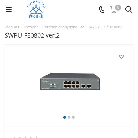
0
Главная
-
Каталог
-
Сетевое оборудование
-
SWPU-FE0802 ver.2
SWPU-FE0802 ver.2