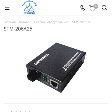
0
Главная
-
Каталог
-
Сетевое оборудование
-
STM-206A25
STM-206A25