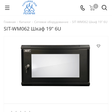
0
Главная
-
Каталог
-
Сетевое оборудование
-
SIT-WM062 Шкаф 19" 6U
SIT-WM062 Шкаф 19" 6U