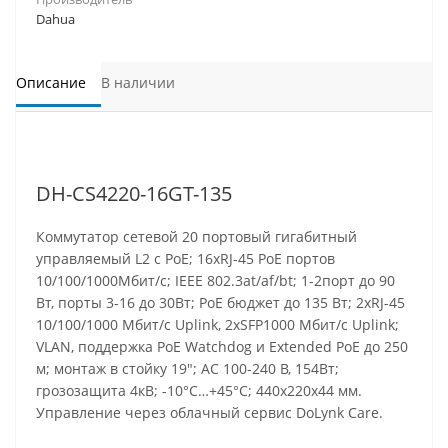
Dahua
Описание
В наличии
DH-CS4220-16GT-135
Коммутатор сетевой 20 портовый гигабитный
управляемый L2 с PoE; 16хRJ-45 РоЕ портов
10/100/1000Mбит/с; IEEE 802.3at/af/bt; 1-2порт до 90
Вт, порты 3-16 до 30Вт; PoE бюджет до 135 Вт; 2хRJ-45
10/100/1000 Мбит/с Uplink, 2хSFP1000 Мбит/с Uplink;
VLAN, поддержка PоE Watchdog и Extended PoE до 250
м; монтаж в стойку 19"; АC 100-240 В, 154Вт;
грозозащита 4кВ; -10°C…+45°C; 440х220х44 мм.
Управление через облачный сервис DoLynk Care.