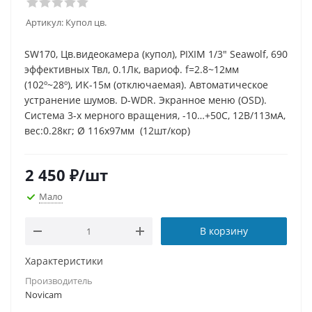
Артикул:
Купол цв.
SW170, Цв.видеокамера (купол), PIXIM 1/3" Seawolf, 690
эффективных Твл, 0.1Лк, вариоф. f=2.8~12мм
(102º~28º), ИК-15м (отключаемая). Автоматическое
устранение шумов. D-WDR. Экранное меню (OSD).
Система 3-х мерного вращения, -10…+50С, 12В/113мА,
вес:0.28кг; Ø 116х97мм (12шт/кор)
2 450
₽
/шт
Мало
В корзину
Характеристики
Производитель
Novicam