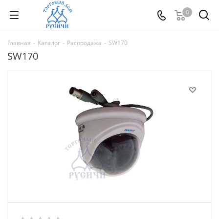
0
Главная
-
Каталог
-
Распродажа
-
SW170
SW170