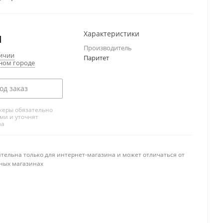
м
Характеристики
Производитель
личии
Паритет
ном городе
од заказ
еры обязательно
ами и уточнят
за
тельна только для интернет-магазина и может отличаться от
ных магазинах