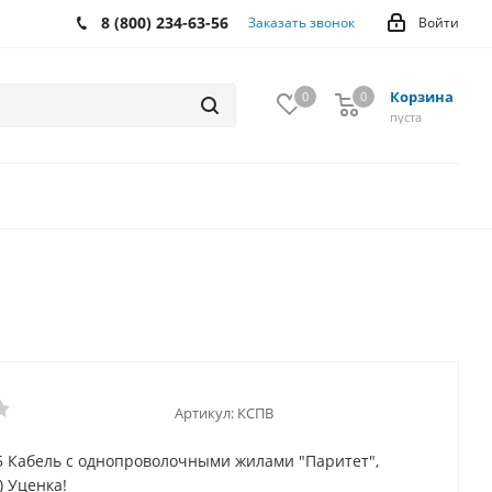
8 (800) 234-63-56
Заказать звонок
Войти
Корзина
0
0
0
пуста
Артикул:
КСПВ
5 Кабель с однопроволочными жилами "Паритет",
) Уценка!