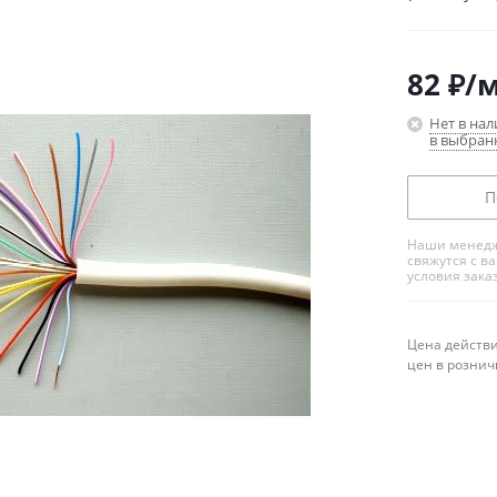
82
₽
/
Нет в на
в выбран
П
Наши менедж
свяжутся с в
условия зака
Цена действи
цен в рознич