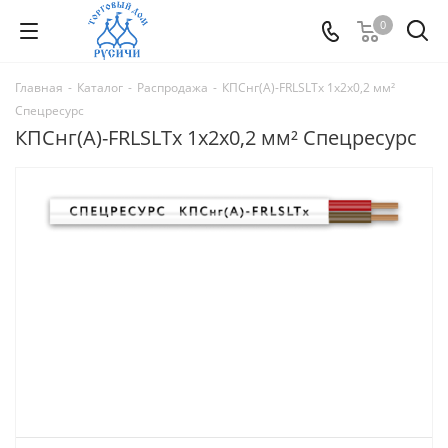
0
Главная
-
Каталог
-
Распродажа
-
КПСнг(А)-FRLSLTx 1x2x0,2 мм²
Спецресурс
КПСнг(А)-FRLSLTx 1x2x0,2 мм² Спецресурс