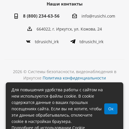
Наши контакты
8 (800) 234-63-56
info@rusichi.com
664022, г. Иркутск, ул. Кожова, 24
tdrusichi_irk
tdrusichi_irk
2026 © Системы безопасности, видеонаблюдения в
Иркутске
Политика конфиденциальности
Разработка
Для повышения удобства работы с сайтом на
и поддержка сайта
нем используются файлы cookie. В cookie
содержатся данные о ваших прошлых
посещениях сайта. Если вы не хотите, чтобы
Ок
эти данные обрабатывались, отключите
cookie в настройках браузера.
Подробнее об использовании Cookie