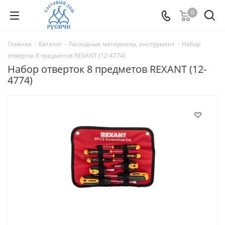
0
Главная
-
Каталог
-
Расходные материалы, инструмент
-
Набор
отверток 8 предметов REXANT (12-4774)
Набор отверток 8 предметов REXANT (12-
4774)