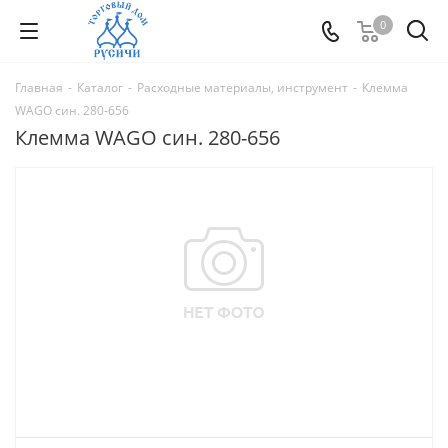
0
Главная
-
Каталог
-
Расходные материалы, инструмент
-
Клемма
WAGO син. 280-656
Клемма WAGO син. 280-656