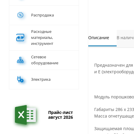
Распродажа
Расходные
материалы,
Описание
В налич
инструмент
Сетевое
оборудование
Предназначен для 
и Е (электрообору
Электрика
Модуль порошково
Габариты 286 x 23
Прайс-лист
Масса огнетушащего
август 2026
Защищаемая площа