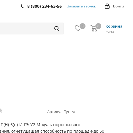
8 (800) 234-63-56
Заказать звонок
Войти
Корзина
0
0
0
пуста
Артикул:
Тунгус
ПП(Н)-6(п)-И-ГЭ-У2 Модуль порошкового
ния, огнетушащая способность по площади-до 50