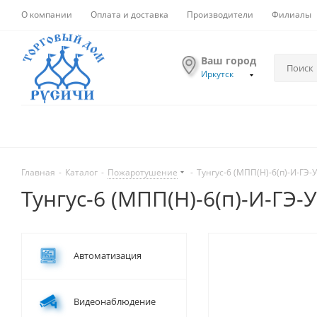
О компании
Оплата и доставка
Производители
Филиалы
Ваш город
Иркутск
Главная
-
Каталог
-
Пожаротушение
-
Тунгус-6 (МПП(Н)-6(п)-И-ГЭ-У
Тунгус-6 (МПП(Н)-6(п)-И-ГЭ-У
Автоматизация
Видеонаблюдение