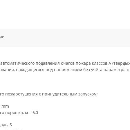
ии
автоматического подавления очагов пожара классов А (твердых 
дования, находящегося под напряжением без учёта параметра 
го пожаротушения с принудительным запуском;
3 mm
 порошка, кг - 6,0
дь, S