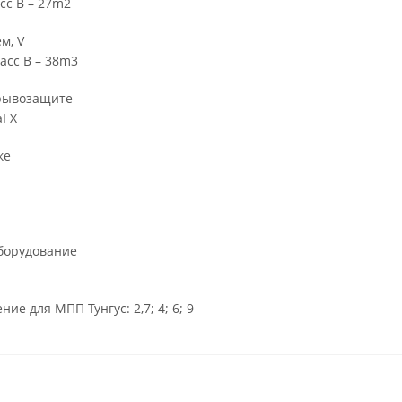
асс B – 27m2
м, V
ласс B – 38m3
рывозащите
I Х
ке
борудование
ие для МПП Тунгус: 2,7; 4; 6; 9