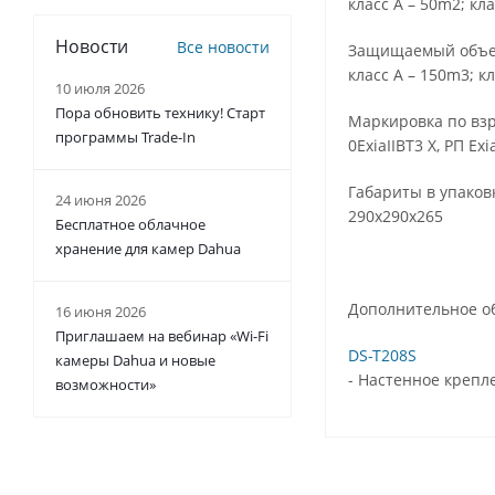
класс A – 50m2; кл
Новости
Все новости
Защищаемый объе
класс A – 150m3; к
10 июля 2026
Пора обновить технику! Старт
Маркировка по вз
программы Trade-In
0ExiaIIВT3 Х, РП Exia
Габариты в упаков
24 июня 2026
290х290х265
Бесплатное облачное
хранение для камер Dahua
Дополнительное о
16 июня 2026
Приглашаем на вебинар «Wi-Fi
DS-T208S
камеры Dahua и новые
- Настенное креплен
возможности»