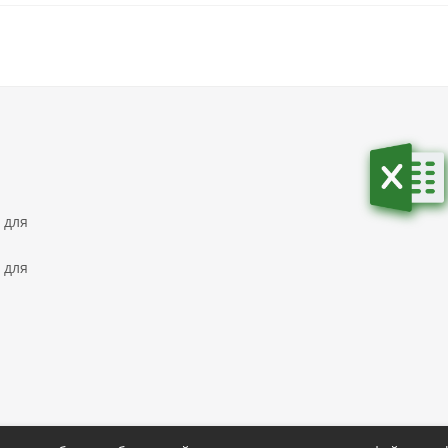
 для
 для