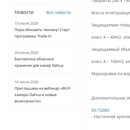
Габариты 280 x 19
Новости
Все новости
Масса огнетушащег
10 июля 2026
Защищаемая площа
Пора обновить технику! Старт
программы Trade-In
класс A – 40m2; кл
Защищаемый объе
24 июня 2026
Бесплатное облачное
класс A – 100m3; к
хранение для камер Dahua
Маркировка по взры
16 июня 2026
Приглашаем на вебинар «Wi-Fi
камеры Dahua и новые
Дополнительное о
возможности»
DS-T208S
- Настенное креплен