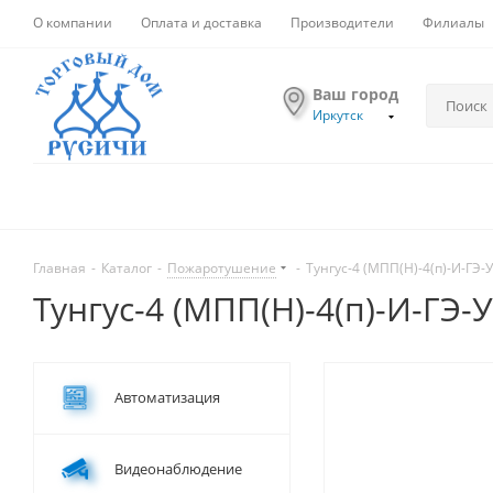
О компании
Оплата и доставка
Производители
Филиалы
Ваш город
Иркутск
Главная
-
Каталог
-
Пожаротушение
-
Тунгус-4 (МПП(Н)-4(п)-И-ГЭ-У
Тунгус-4 (МПП(Н)-4(п)-И-ГЭ-У
Автоматизация
Видеонаблюдение