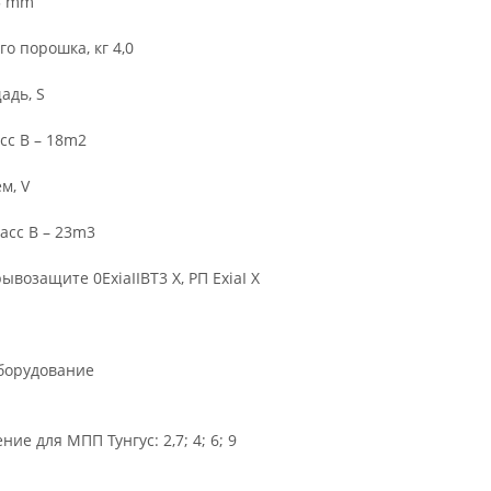
5 mm
о порошка, кг 4,0
дь, S
асс B – 18m2
м, V
ласс B – 23m3
возащите 0ExiaIIВT3 Х, РП ExiaI Х
борудование
ие для МПП Тунгус: 2,7; 4; 6; 9