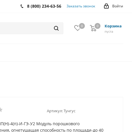
8 (800) 234-63-56
Заказать звонок
Войти
Корзина
0
0
0
пуста
Артикул:
Тунгус
ПП(Н)-4(п)-И-ГЭ-У2 Модуль порошкового
ния, огнетушащая способность по площади-до 40