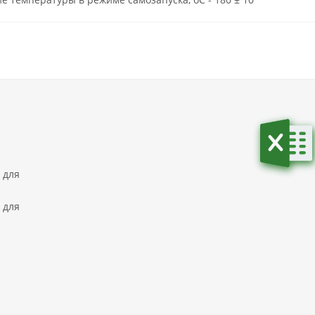
 для
 для