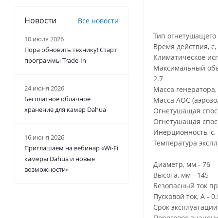
Новости
Все новости
Тип огнетушащего 
10 июля 2026
Время действия, с, 
Пора обновить технику! Старт
Климатическое испол
программы Trade-In
Максимальный объе
2.7
24 июня 2026
Масса генератора, к
Бесплатное облачное
Масса АОС (аэрозол
хранение для камер Dahua
Огнетушащая способ
Огнетушащая способ
Инерционность, с, 
16 июня 2026
Температура экспл
Приглашаем на вебинар «Wi-Fi
камеры Dahua и новые
Диаметр, мм - 76
возможности»
Высота, мм - 145
Безопасный ток про
Пусковой ток, А - 0.
Срок эксплуатации,
Пороговое значени