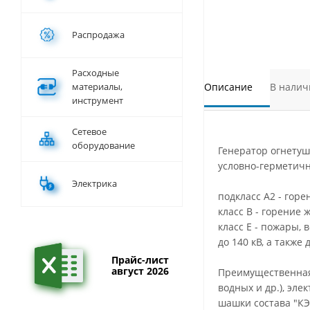
Распродажа
Расходные
материалы,
Описание
В налич
инструмент
Сетевое
оборудование
Генератор огнетуш
условно-герметичн
Электрика
подкласс А2 - гор
класс В - горение 
класс Е - пожары,
до 140 кВ, а также
Прайс-лист
август 2026
Преимущественная
водных и др.), эл
шашки состава "К