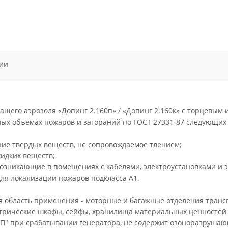
ии
ащего аэрозоля «Допинг 2.160п» / «Допинг 2.160к» с торцевым
ых объемах пожаров и загораний по ГОСТ 27331-87 следующих 
ение твердых веществ, не сопровождаемое тлением;
жидких веществ;
 возникающие в помещениях с кабелями, электроустановками и
 для локализации пожаров подкласса А1.
 область применения - моторные и багажные отделения трансп
ектрические шкафы, сейфы, хранилища материальных ценностей и
ЭП" при срабатывании генератора, не содержит озоноразрушаю