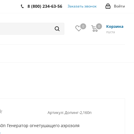
8 (800) 234-63-56
Заказать звонок
Войти
Корзина
0
0
0
пуста
Артикул:
Допинг-2,160п
60п Генератор огнетушащего аэрозоля