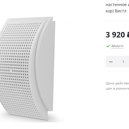
настенное и
кор) Вистл
3 920
Много
Цена действи
цен в рознич