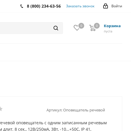
8 (800) 234-63-56
Заказать звонок
Войти
Корзина
0
0
0
пуста
Артикул:
Оповещатель речевой
Речевой оповещатель с одним записанным речевым
длит. 8 сек., 12В/250мА, 3Вт, -10…+50С, IP 41,