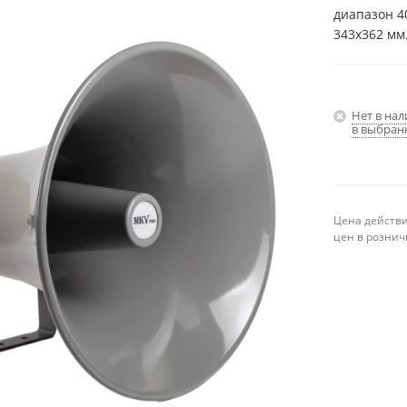
диапазон 4
343х362 мм.
Нет в на
в выбран
Цена действи
цен в рознич