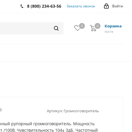
8 (800) 234-63-56
Заказать звонок
Войти
Корзина
0
0
0
пуста
Артикул:
Громкоговоритель
ичный рупорный громкоговоритель. Мощность
Вт /100В. Чувствительность 104± 3дБ. Частотный