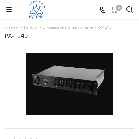
0
Главная
-
Каталог
-
Оповещение и трансляция
-
PA-1240
PA-1240