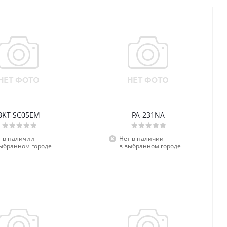
BKT-SC05EM
PA-231NA
т в наличии
Нет в наличии
выбранном городе
в выбранном городе