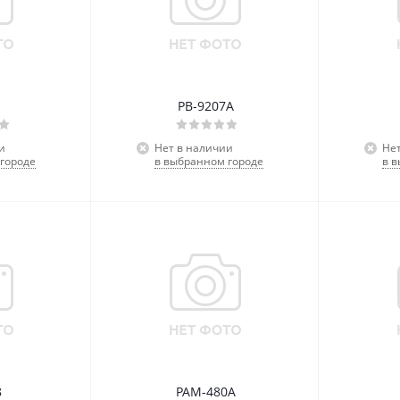
PB-9207A
и
Нет в наличии
Не
городе
в выбранном городе
в 
8
PAM-480A