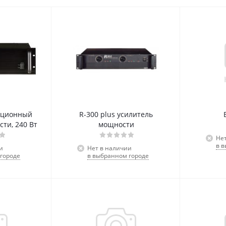
яционный
R-300 plus усилитель
ти, 240 Вт
мощности
Не
в 
и
Нет в наличии
городе
в выбранном городе