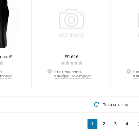
енка!!!
ЕР-616
и
Нет в наличии
Не
городе
в выбранном городе
в 
Показать еще
1
2
3
4