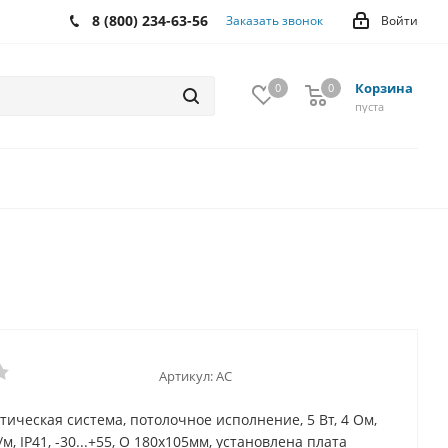
8 (800) 234-63-56
Заказать звонок
Войти
Корзина
0
0
0
пуста
Артикул:
АС
стическая система, потолочное исполнение, 5 Вт, 4 Ом,
/м, IP41, -30...+55, O 180х105мм, установлена плата