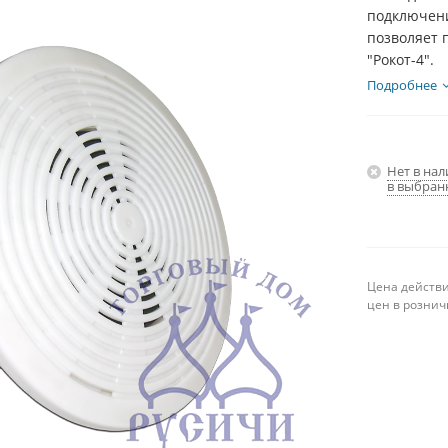
подключени
позволяет п
"Рокот-4".
Подробнее
Нет в на
в выбран
Цена действи
цен в рознич