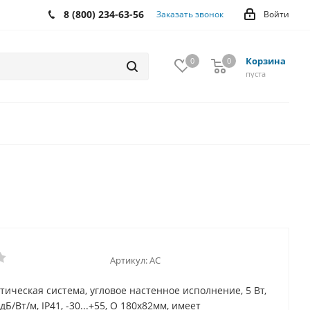
8 (800) 234-63-56
Заказать звонок
Войти
Корзина
0
0
0
пуста
Артикул:
АС
стическая система, угловое настенное исполнение, 5 Вт,
дБ/Вт/м, IP41, -30...+55, O 180х82мм, имеет