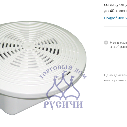
согласующи
до 40 колон
Подробнее
Нет в на
в выбран
Цена действи
цен в рознич