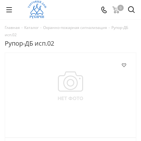
0
Главная
-
Каталог
-
Охранно-пожарная сигнализация
-
Рупор-ДБ
исп.02
Рупор-ДБ исп.02