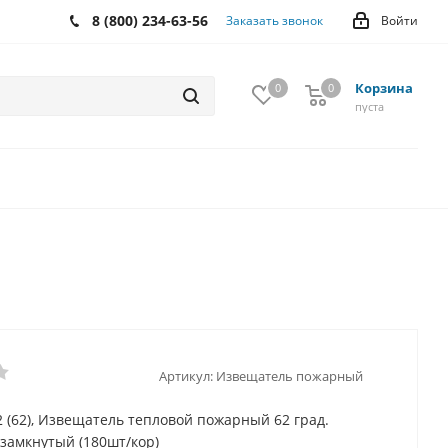
8 (800) 234-63-56
Заказать звонок
Войти
Корзина
0
0
0
пуста
Артикул:
Извещатель пожарный
2 (62), Извещатель тепловой пожарный 62 град.
замкнутый (180шт/кор)