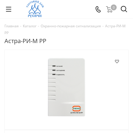
0
Главная
-
Каталог
-
Охранно-пожарная сигнализация
-
Астра-РИ-М
РР
Астра-РИ-М РР