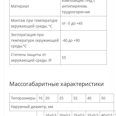
композиция ПНД с
Материал
антипиреном,
трудногорючая
Монтаж при температуре
от -5 до +45
окружающей среды, °C
Эксплуатация при
температуре окружающей
-40 до +90
среды,°C
Степень защиты от
55
окружающей среды, IP
Массогабаритные характеристики
Типоразмеры
16
20
25
32
40
50
Наружный диаметр, мм
16±0,5
20±0,5
25±0,5
32±0,5
40±0,5