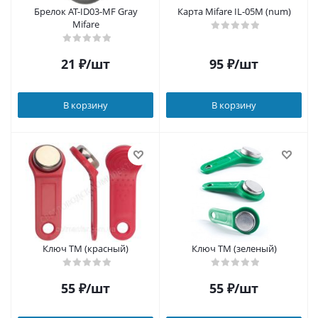
Брелок AT-ID03-MF Gray
Карта Mifare IL-05M (num)
Mifare
21
₽
/шт
95
₽
/шт
В корзину
В корзину
Ключ ТМ (красный)
Ключ ТМ (зеленый)
55
₽
/шт
55
₽
/шт