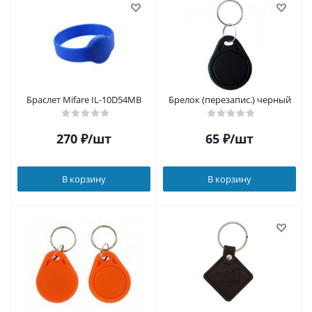
Браслет Mifare IL-10D54MB
Брелок (перезапис.) черный
270
₽
/шт
65
₽
/шт
В корзину
В корзину