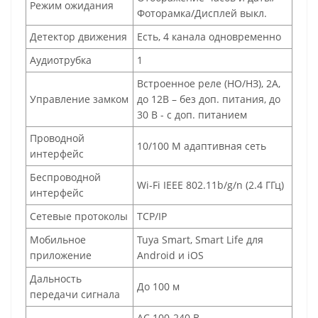
Режим ожидания
Фоторамка/Дисплей выкл.
Детектор движения
Есть, 4 канала одновременно
Аудиотрубка
1
Встроенное реле (НО/НЗ), 2А,
Управление замком
до 12В – без доп. питания, до
30 В - с доп. питанием
Проводной
10/100 М адаптивная сеть
интерфейс
Беспроводной
Wi-Fi IEEE 802.11b/g/n (2.4 ГГц)
интерфейс
Сетевые протоколы
TCP/IP
Мобильное
Tuya Smart, Smart Life для
приложение
Android и iOS
Дальность
До 100 м
передачи сигнала
АС 100-240 В