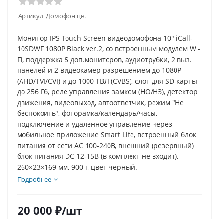
Артикул:
Домофон цв.
Монитор IPS Touch Screen видеодомофона 10" iCall-
10SDWF 1080P Black ver.2, со встроенным модулем Wi-
Fi, поддержка 5 доп.мониторов, аудиотрубки, 2 выз.
панелей и 2 видеокамер разрешением до 1080P
(AHD/TVI/CVI) и до 1000 ТВЛ (CVBS), слот для SD-карты
до 256 Гб, реле управления замком (НО/НЗ), детектор
движения, видеовыход, автоответчик, режим "Не
беспокоить", фоторамка/календарь/часы,
подключение и удаленное управление через
мобильное приложение Smart Life, встроенный блок
питания от сети AC 100-240В, внешний (резервный)
блок питания DC 12-15В (в комплект не входит),
260×23×169 мм, 900 г, цвет черный.
Подробнее
20 000
₽
/шт