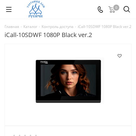
0
Главная
-
Каталог
-
Контроль доступа
-
iCall-10SDWF 1080P Black ver.2
iCall-10SDWF 1080P Black ver.2