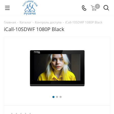
0
Главная
-
Каталог
-
Контроль доступа
-
iCall-10SDWF 1080P Black
iCall-10SDWF 1080P Black