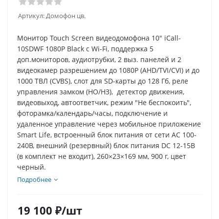
Артикул:
Домофон цв.
Монитор Touch Screen видеодомофона 10" iCall-
10SDWF 1080P Black с Wi-Fi, поддержка 5
доп.мониторов, аудиотрубки, 2 выз. панелей и 2
видеокамер разрешением до 1080P (AHD/TVI/CVI) и до
1000 ТВЛ (CVBS), слот для SD-карты до 128 Гб, реле
управления замком (НО/НЗ), детектор движения,
видеовыход, автоответчик, режим "Не беспокоить",
фоторамка/календарь/часы, подключение и
удаленное управление через мобильное приложение
Smart Life, встроенный блок питания от сети AC 100-
240В, внешний (резервный) блок питания DC 12-15В
(в комплект не входит), 260×23×169 мм, 900 г, цвет
черный.
Подробнее
19 100
₽
/шт