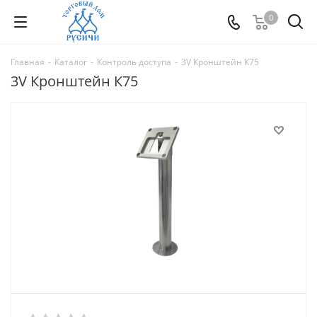
0
Главная
-
Каталог
-
Контроль доступа
-
3V Кронштейн К75
3V Кронштейн К75