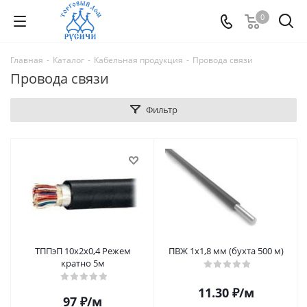
0
Главная
-
Каталог
-
Кабельная продукция
-
Провода связи
Провода связи
Фильтр
ТППэП 10х2х0,4 Режем
ПВЖ 1х1,8 мм (бухта 500 м)
кратно 5м
11.30
₽
/м
97
₽
/м