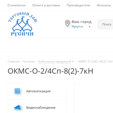
О компании
Оплата и доставка
Производители
Филиалы
Ваш город
Иркутск
Главная
-
Каталог
-
Кабельная продукция
-
ОКМС-О-2/4Сп-8(2)-7кН
ОКМС-О-2/4Сп-8(2)-7кН
Автоматизация
Видеонаблюдение