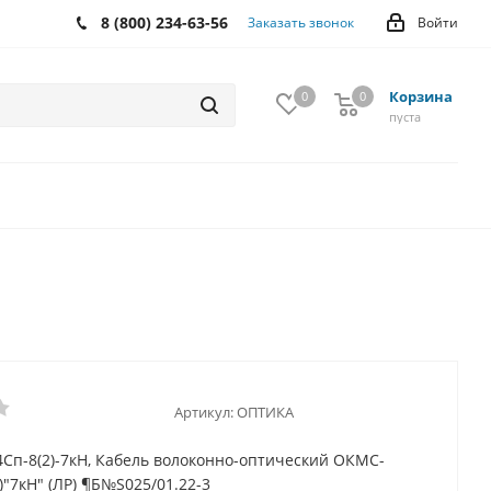
8 (800) 234-63-56
Заказать звонок
Войти
Корзина
0
0
0
пуста
Артикул:
ОПТИКА
Сп-8(2)-7кН, Кабель волоконно-оптический ОКМС-
)"7кН" (ЛР) ¶Б№S025/01.22-3