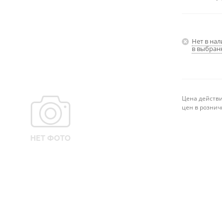
Нет в на
в выбран
Цена действи
цен в рознич