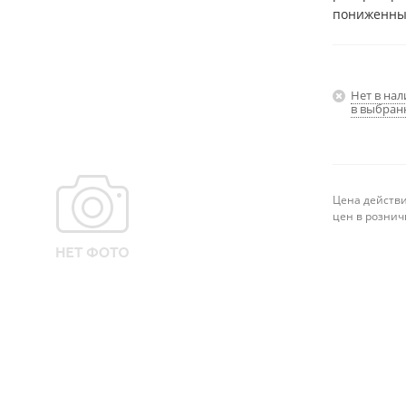
пониженны
Нет в на
в выбран
Цена действи
цен в рознич