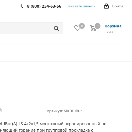
8 (800) 234-63-56
Заказать звонок
Войти
Корзина
0
0
0
пуста
Артикул:
МКЭШВнг
ШВнг(А)-LS 4х2х1,5 монтажный экранированный не
няющий горение при групповой прокладке с