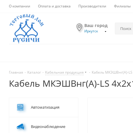
О компании
Оплата и доставка
Производители
Филиалы
Ваш город
Иркутск
Главная
-
Каталог
-
Кабельная продукция
-
Кабель МКЭШВнг(А)-LS 
Кабель МКЭШВнг(А)-LS 4х2х
Автоматизация
Видеонаблюдение