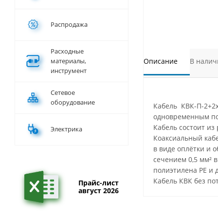
Распродажа
Расходные
материалы,
Описание
В налич
инструмент
Сетевое
оборудование
Кабель КВК-П-2+2х
одновременным по
Кабель состоит из
Электрика
Коаксиальный кабе
в виде оплётки и 
сечением 0,5 мм² 
полиэтилена PE и 
Кабель КВК без по
Прайс-лист
август 2026