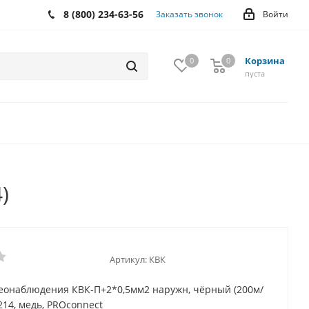
8 (800) 234-63-56
Заказать звонок
Войти
Корзина
0
0
0
пуста
)
Артикул:
КВК
еонаблюдения КВК-П+2*0,5мм2 наружн, чёрный (200м/
4214, медь, PROconnect