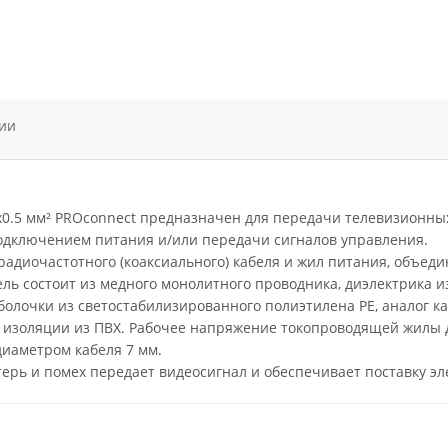
ии
0.5 мм² PROconnect предназначен для передачи телевизионных
дключением питания и/или передачи сигналов управления.
 радиочастотного (коаксиального) кабеля и жил питания, объед
ль состоит из медного монолитного проводника, диэлектрика и
оболочки из светостабилизированного полиэтилена PE, аналог ка
в изоляции из ПВХ. Рабочее напряжение токопроводящей жилы 
диаметром кабеля 7 мм.
терь и помех передает видеосигнал и обеспечивает поставку э