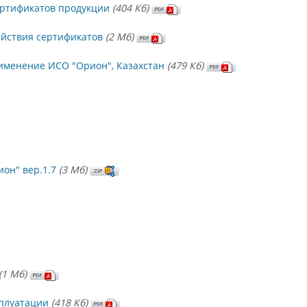
ертификатов продукции
(404 Кб)
ействия сертификатов
(2 Mб)
именение ИСО "Орион", Казахстан
(479 Кб)
он" вер.1.7
(3 Mб)
(1 Mб)
сплуатации
(418 Кб)