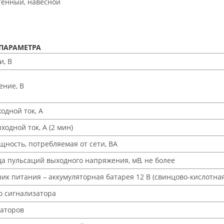
тенный, навесной
ПАРАМЕТРА
и, В
ение, В
дной ток, А
одной ток, А (2 мин)
ность, потребляемая от сети, ВА
а пульсаций выходного напряжения, мВ, не более
ик питания – аккумуляторная батарея 12 В (свинцово-кислотная
о сигнализатора
каторов