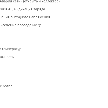
Авария сети» (открытый коллектор)
ния АБ, индикация заряда
шения выходного напряжения
(сечение провода мм2):
х температур
лажность
не более