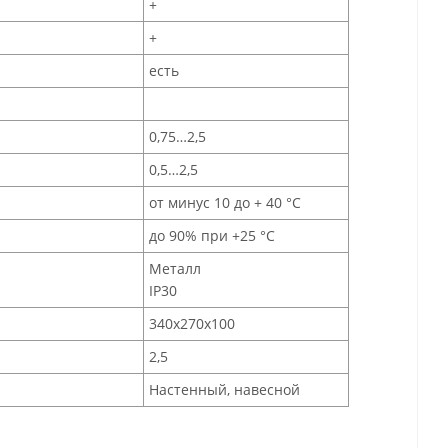
+
+
есть
0,75…2,5
0,5…2,5
от минус 10 до + 40 °C
до 90% при +25 °C
Металл
IP30
340х270х100
2,5
Настенный, навесной