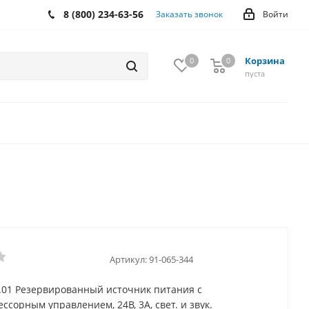
8 (800) 234-63-56
Заказать звонок
Войти
Корзина
0
0
0
пуста
Артикул:
91-065-344
.01 Резервированный источник питания с
сорным управлением, 24В, 3А, свет. и звук.