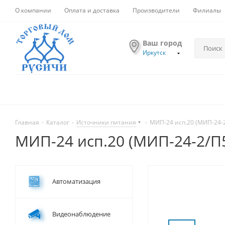
О компании
Оплата и доставка
Производители
Филиалы
Ваш город
Иркутск
Главная
-
Каталог
-
Источники питания
-
МИП-24 исп.20 (МИП-24-2
МИП-24 исп.20 (МИП-24-2/П5
Автоматизация
Видеонаблюдение