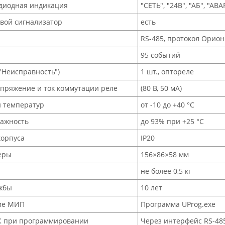
одиодная индикация
"СЕТЬ", "24В", "АБ", "АВ
вой сигнализатор
есть
RS-485, протокол Орион
95 событий
"Неисправность")
1 шт., оптореле
пряжение и ток коммутации реле
(80 В, 50 мА)
н температур
от -10 до +40 °C
лажность
до 93% при +25 °C
корпуса
IР20
еры
156×86×58 мм
не более 0,5 кг
ужбы
10 лет
ие МИП
Программа UProg.exe
К при программировании
Через интерфейс RS-48