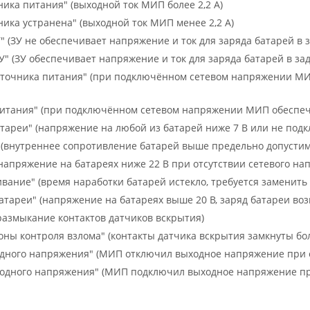
ника питания" (выходной ток МИП более 2,2 А)
ника устранена" (выходной ток МИП менее 2,2 А)
" (ЗУ не обеспечивает напряжение и ток для заряда батарей в 
У" (ЗУ обеспечивает напряжение и ток для заряда батарей в за
сточника питания" (при подключённом сетевом напряжении М
питания" (при подключённом сетевом напряжении МИП обеспе
тареи" (напряжение на любой из батарей ниже 7 В или не под
 (внутреннее сопротивление батарей выше предельно допустим
(напряжение на батареях ниже 22 В при отсутствии сетевого на
ивание" (время наработки батарей истекло, требуется заменить
атареи" (напряжение на батареях выше 20 В, заряд батареи во
(размыкание контактов датчиков вскрытия)
оны контроля взлома" (контакты датчика вскрытия замкнуты бол
дного напряжения" (МИП отключил выходное напряжение при от
одного напряжения" (МИП подключил выходное напряжение пр