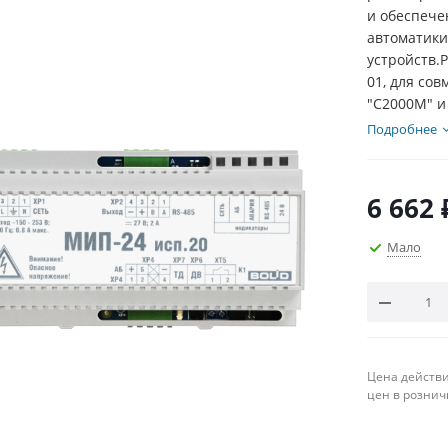
и обеспече
автоматики
устройств.
01, для со
"С2000М" и
Подробнее
6 662
Мало
Цена действи
цен в рознич