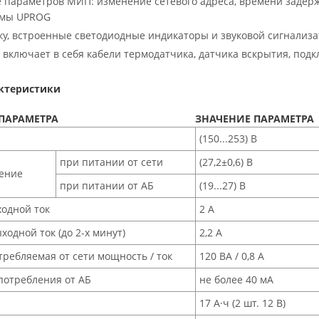
параметров МИП: изменение сетевого адреса, времени задерж
ммы UPROG
ку, встроенные светодиодные индикаторы и звуковой сигнализ
 включает в себя кабели термодатчика, датчика вскрытия, под
актеристики
ПАРАМЕТРА
ЗНАЧЕНИЕ ПАРАМЕТРА
(150...253) В
при питании от сети
(27,2±0,6) В
ение
при питании от АБ
(19...27) В
одной ток
2 А
одной ток (до 2-х минут)
2,2 А
ребляемая от сети мощность / ток
120 ВА / 0,8 А
потребления от АБ
не более 40 мА
17 А·ч (2 шт. 12 В)