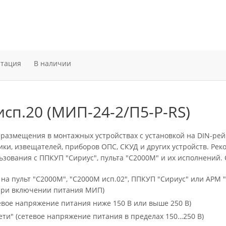
нтация
В наличии
сп.20 (МИП-24-2/П5-Р-RS)
размещения в монтажных устройствах с установкой на DIN-ре
ки, извещателей, приборов ОПС, СКУД и других устройств. Рек
ьзования с ППКУП "Сириус", пульта "С2000М" и их исполнений.
на пульт "С2000М", "С2000М исп.02", ППКУП "Сириус" или АРМ 
(при включении питания МИП)
тевое напряжение питания ниже 150 В или выше 250 В)
ети" (сетевое напряжение питания в пределах 150…250 В)