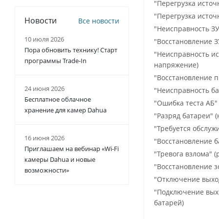
"Перегрузка источ
"Перегрузка источ
Новости
Все новости
"Неисправность ЗУ
10 июля 2026
"Восстановление З
Пора обновить технику! Старт
"Неисправность и
программы Trade-In
напряжение)
"Восстановление 
24 июня 2026
"Неисправность ба
Бесплатное облачное
"Ошибка теста АБ"
хранение для камер Dahua
"Разряд батареи" 
"Требуется обслуж
16 июня 2026
"Восстановление б
Приглашаем на вебинар «Wi-Fi
"Тревога взлома" 
камеры Dahua и новые
"Восстановление з
возможности»
"Отключение выхо
"Подключение вых
батарей)