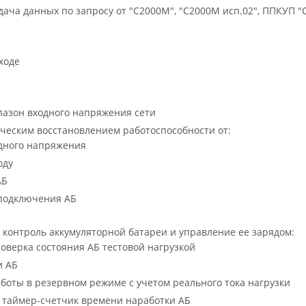
ача данных по запросу от "С2000М", "С2000М исп.02", ППКУП "
и
ходе
азон входного напряжения сети
ческим восстановлением работоспособности от:
дного напряжения
оду
АБ
подключения АБ
контроль аккумуляторной батареи и управление ее зарядом:
оверка состояния АБ тестовой нагрузкой
и АБ
боты в резервном режиме с учетом реального тока нагрузки
таймер-счетчик времени наработки АБ