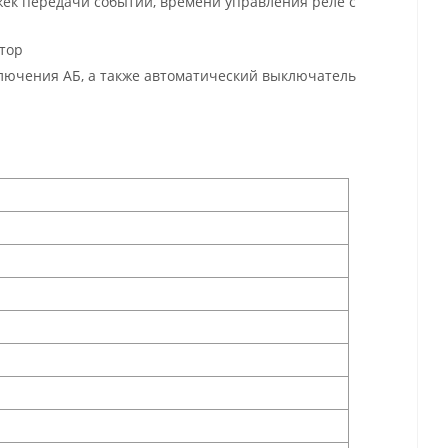
ек передачи событий, времени управления реле с
атор
ключения АБ, а также автоматический выключатель