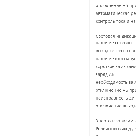
отключение АБ пр
автоматическая ре
контроль тока и н
Световая индикаци
наличие сетевого 
выход сетевого на
наличие или наруш
короткое замыкани
заряд АБ
необходимость за
отключение АБ при
неисправность ЗУ
отключение выход
Энергонезависимы
Релейный выход дл