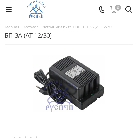
0
Главная
-
Каталог
-
Источники питания
-
БП-3А (АТ-12/30)
БП-3А (АТ-12/30)