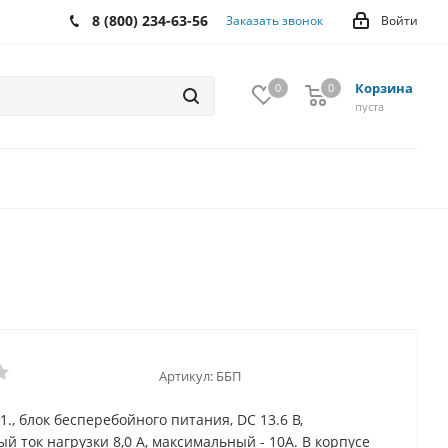
8 (800) 234-63-56
Заказать звонок
Войти
Корзина
0
0
0
пуста
Артикул:
ББП
1., блок бесперебойного питания, DC 13.6 В,
й ток нагрузки 8,0 А, максимальный - 10А. В корпусе