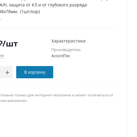
A/h, защита от КЗ и от глубокого разряда
98х78мм, (1шт/кор)
₽
/шт
Характеристики
Производитель
но
AccordТec
В корзину
тельна только для интернет-магазина и может отличаться от
ных магазинах