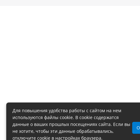
Для повышения удобства работы с сайтом на нем
используются файлы cookie. В cookie содержатся
данные о ваших прошлых посещениях сайта. Если вы
О
не хотите, чтобы эти данные обрабатывались,
отключите cookie в настройках браузера.