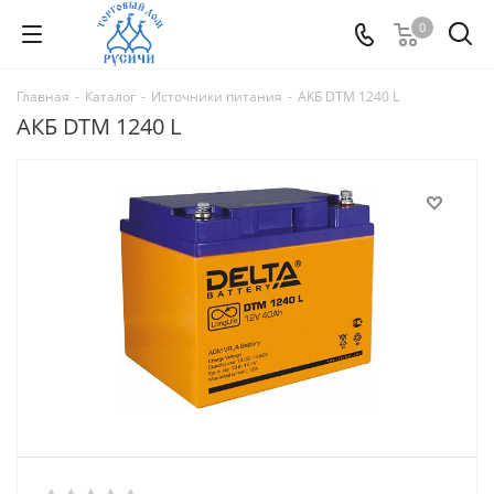
0
Главная
-
Каталог
-
Источники питания
-
АКБ DTM 1240 L
АКБ DTM 1240 L